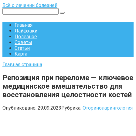
Перейти
Всё о лечении болезней
к
Поиск:
контенту
Главная
Лайфхаки
Полезное
Советы
Статьи
Карта
Главная страница
Репозиция при переломе — ключевое
медицинское вмешательство для
восстановления целостности костей
Опубликовано:
29.09.2023
Рубрика:
Оториноларингология