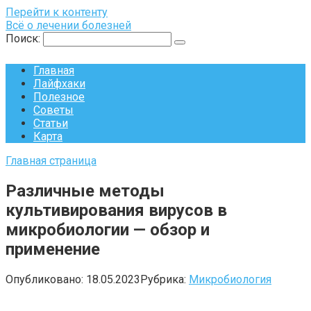
Перейти к контенту
Всё о лечении болезней
Поиск:
Главная
Лайфхаки
Полезное
Советы
Статьи
Карта
Главная страница
Различные методы
культивирования вирусов в
микробиологии — обзор и
применение
Опубликовано:
18.05.2023
Рубрика:
Микробиология