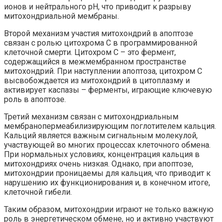
ионов и нейтрального pH, что приводит к разрыву
митохондриальной мембраны.
Второй механизм участия митохондрий в апоптозе
связан с ролью цитохрома С в программированной
клеточной смерти. Цитохром С – это фермент,
содержащийся в межмембранном пространстве
митохондрий. При наступлении апоптоза, цитохром С
высвобождается из митохондрий в цитоплазму и
активирует каспазы – ферменты, играющие ключевую
роль в апоптозе.
Третий механизм связан с митохондриальным
мембранопермеабилизирующим поглотителем кальция.
Кальций является важным сигнальным молекулой,
участвующей во многих процессах клеточного обмена.
При нормальных условиях, концентрация кальция в
митохондриях очень низкая. Однако, при апоптозе,
митохондрии проницаемы для кальция, что приводит к
нарушению их функционирования и, в конечном итоге,
клеточной гибели.
Таким образом, митохондрии играют не только важную
роль в энергетическом обмене, но и активно участвуют