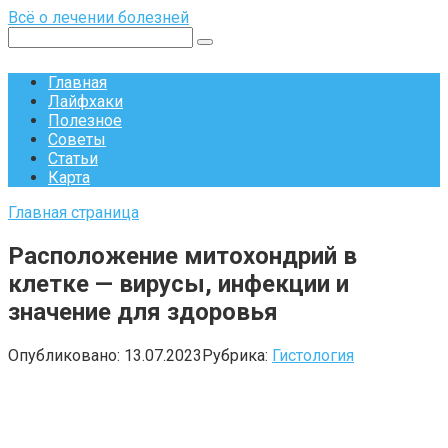
Перейти
Всё о лечении болезней
к
Поиск:
контенту
Главная
Лайфхаки
Полезное
Советы
Статьи
Карта
Главная страница
Расположение митохондрий в
клетке — вирусы, инфекции и
значение для здоровья
Опубликовано:
13.07.2023
Рубрика:
Гистология