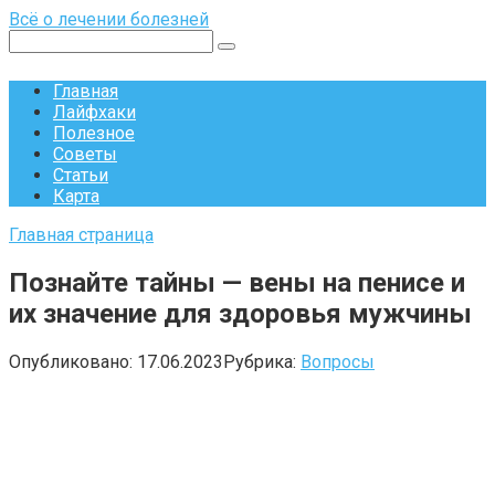
Перейти
Всё о лечении болезней
к
Поиск:
контенту
Главная
Лайфхаки
Полезное
Советы
Статьи
Карта
Главная страница
Познайте тайны — вены на пенисе и
их значение для здоровья мужчины
Опубликовано:
17.06.2023
Рубрика:
Вопросы