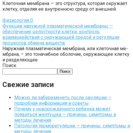
Клеточная мембрана — это структура, которая окружает
клетку, отделяя ее внутреннюю среду от внешней.
Физиология
0
Функции наружной плазматической мембраны —
обеспечение целостности клетки, контроль
взаимодействия с окружающей средой и регуляция
процессов обмена веществ
На­ру­жная пла­з­ма­ти­ческая мем­бра­на, или кле­точ­ная ме­
мбра­на, – это то­на­чибное обо­ло­ч­ие, окру­жа­ю­щее кле­тку
и разде­ля­ю­щее
Поиск
Поиск
Свежие записи
Можно ли забеременеть после овуляции —
подробная информация и советы
Почему у новорожденного ребенка может
появиться желтушка — причины, симптомы и
методы лечения
Патология терморегуляции — причины, симптомы и
методы лечения