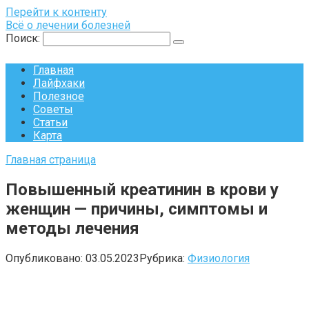
Перейти к контенту
Всё о лечении болезней
Поиск:
Главная
Лайфхаки
Полезное
Советы
Статьи
Карта
Главная страница
Повышенный креатинин в крови у
женщин — причины, симптомы и
методы лечения
Опубликовано:
03.05.2023
Рубрика:
Физиология