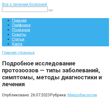
Перейти
Всё о лечении болезней
к
Поиск:
контенту
Главная
Лайфхаки
Полезное
Советы
Статьи
Карта
Главная страница
Подробное исследование
протозоозов — типы заболеваний,
симптомы, методы диагностики и
лечения
Опубликовано:
26.07.2023
Рубрика:
Микробиология