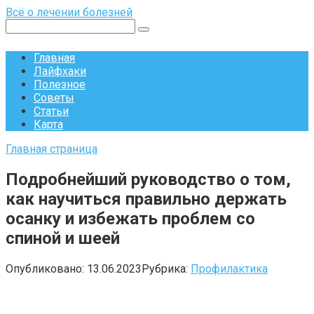
Перейти
Всё о лечении болезней
к
Поиск:
контенту
Главная
Лайфхаки
Полезное
Советы
Статьи
Карта
Главная страница
Подробнейший руководство о том,
как научиться правильно держать
осанку и избежать проблем со
спиной и шеей
Опубликовано:
13.06.2023
Рубрика:
Профилактика