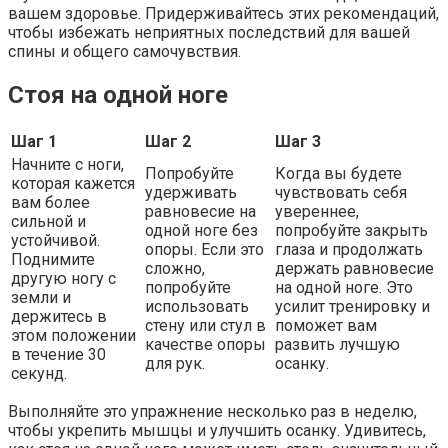
вашем здоровье. Придерживайтесь этих рекомендаций,
чтобы избежать неприятных последствий для вашей
спины и общего самочувствия.
Стоя на одной ноге
Шаг 1
Шаг 2
Шаг 3
Начните с ноги,
Попробуйте
Когда вы будете
которая кажется
удерживать
чувствовать себя
вам более
равновесие на
увереннее,
сильной и
одной ноге без
попробуйте закрыть
устойчивой.
опоры. Если это
глаза и продолжать
Поднимите
сложно,
держать равновесие
другую ногу с
попробуйте
на одной ноге. Это
земли и
использовать
усилит тренировку и
держитесь в
стену или стул в
поможет вам
этом положении
качестве опоры
развить лучшую
в течение 30
для рук.
осанку.
секунд.
Выполняйте это упражнение несколько раз в неделю,
чтобы укрепить мышцы и улучшить осанку. Удивитесь,