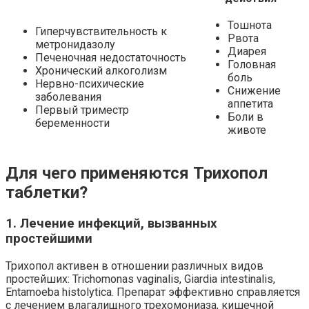
Тошнота
Гиперчувствительность к
Рвота
метронидазолу
Диарея
Печеночная недостаточность
Головная
Хронический алкоголизм
боль
Нервно-психические
Снижение
заболевания
аппетита
Первый триместр
Боли в
беременности
животе
Для чего применяются Трихопол
таблетки?
1. Лечение инфекций, вызванных
простейшими
Трихопол активен в отношении различных видов
простейших: Trichomonas vaginalis, Giardia intestinalis,
Entamoeba histolytica. Препарат эффективно справляется
с лечением влагалищного трехомониаза, кишечной