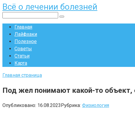
Всё о лечении болезней
Перейти
к
Поиск:
контенту
Главная
Лайфхаки
Полезное
Советы
Статьи
Карта
Главная страница
Под жел понимают какой-то объект, о
Опубликовано:
16.08.2023
Рубрика:
Физиология