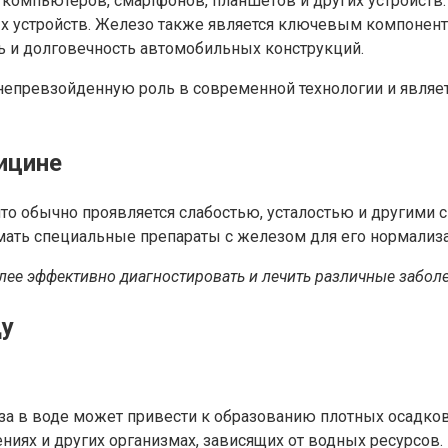
 компьютеров, смартфонов, планшетов и других устройств.
х устройств. Железо также является ключевым компонент
ь и долговечность автомобильных конструкций.
 непревзойденную роль в современной технологии и явля
ицине
что обычно проявляется слабостью, усталостью и другими
мать специальные препараты с железом для его нормализ
ее эффективно диагностировать и лечить различные заболе
ду
а в воде может привести к образованию плотных осадков,
ниях и других организмах, зависящих от водных ресурсов.