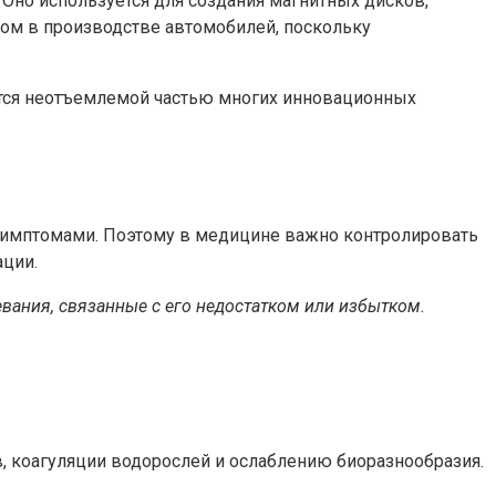
 Оно используется для создания магнитных дисков,
ом в производстве автомобилей, поскольку
ется неотъемлемой частью многих инновационных
 симптомами. Поэтому в медицине важно контролировать
ации.
вания, связанные с его недостатком или избытком.
 коагуляции водорослей и ослаблению биоразнообразия.