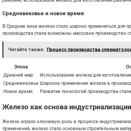
римляне, использовали железо для изготовления различ
Средневековье и новое время
В Средние века железо стало широко применяться для пр
производства стали возможны массовое производство ст
Читайте также:
Процесс производства сперматозои
Эпоха
О
Древний мир
Использование железа для изготовления
Средневековье
Широкое применение железа в производ
Новое время
Развитие технологий производства стал
Железо как основа индустриализаци
Железо играло ключевую роль в процессе индустриализац
применений, железо стало основным строительным матер