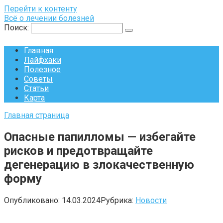
Перейти к контенту
Всё о лечении болезней
Поиск:
Главная
Лайфхаки
Полезное
Советы
Статьи
Карта
Главная страница
Опасные папилломы — избегайте
рисков и предотвращайте
дегенерацию в злокачественную
форму
Опубликовано:
14.03.2024
Рубрика:
Новости