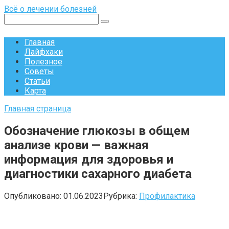
Перейти
Всё о лечении болезней
к
Поиск:
контенту
Главная
Лайфхаки
Полезное
Советы
Статьи
Карта
Главная страница
Обозначение глюкозы в общем
анализе крови — важная
информация для здоровья и
диагностики сахарного диабета
Опубликовано:
01.06.2023
Рубрика:
Профилактика