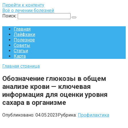
Перейти к контенту
Всё о лечении болезней
Поиск:
Главная
Лайфхаки
Полезное
Советы
Статьи
Карта
Главная страница
Обозначение глюкозы в общем
анализе крови — ключевая
информация для оценки уровня
сахара в организме
Опубликовано:
04.05.2023
Рубрика:
Профилактика