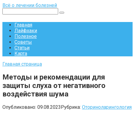
Перейти
Всё о лечении болезней
к
Поиск:
контенту
Главная
Лайфхаки
Полезное
Советы
Статьи
Карта
Главная страница
Методы и рекомендации для
защиты слуха от негативного
воздействия шума
Опубликовано:
09.08.2023
Рубрика:
Оториноларингология