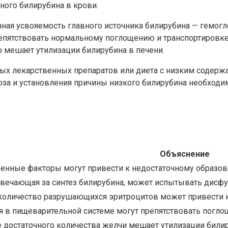
ного билирубина в крови.
ная усвояемость главного источника билирубина — гемог
репятствовать нормальному поглощению и транспортировке
о мешает утилизации билирубина в печени.
ых лекарственных препаратов или диета с низким содерж
ноза и установления причины низкого билирубина необходи
Объяснение
енные факторы могут привести к недостаточному образо
твечающая за синтез билирубина, может испытывать дисф
оличество разрушающихся эритроцитов может привести к
 в пищеварительной системе могут препятствовать погло
е достаточного количества желчи мешает утилизации били