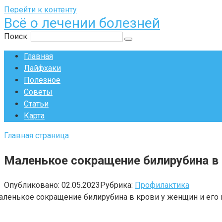
Перейти к контенту
Всё о лечении болезней
Поиск:
Главная
Лайфхаки
Полезное
Советы
Статьи
Карта
Главная страница
Маленькое сокращение билирубина в
Опубликовано:
02.05.2023
Рубрика:
Профилактика