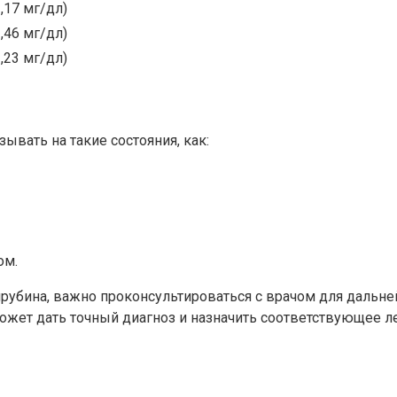
,17 мг/дл)
,46 мг/дл)
,23 мг/дл)
вать на такие состояния, как:
ом.
ирубина, важно проконсультироваться с врачом для даль
ет дать точный диагноз и назначить соответствующее л