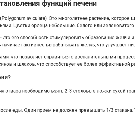
тановления функций печени
olygonum aviculare). Это многолетнее растение, которое ш
ями. Цветки орлеца небольшие, белого или зеленоватого 
— это его способность стимулировать образование желчи 
 начинает активнее вырабатывать желчь, что улучшает пи
и, что позволяет справиться с воспалительными процесс
синов и шлаков, что способствует ее более эффективной ра
ени?
я отвара необходимо взять 2-3 столовые ложки сухой трав
после еды. Один прием не должен превышать 1/3 стакана.