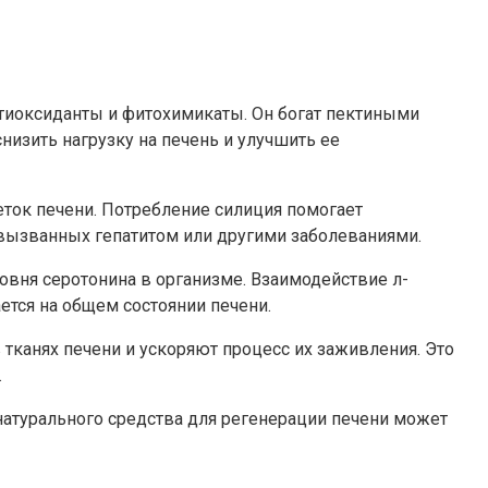
тиоксиданты и фитохимикаты. Он богат пектиными
изить нагрузку на печень и улучшить ее
еток печени. Потребление силиция помогает
 вызванных гепатитом или другими заболеваниями.
вня серотонина в организме. Взаимодействие л-
ется на общем состоянии печени.
канях печени и ускоряют процесс их заживления. Это
.
натурального средства для регенерации печени может