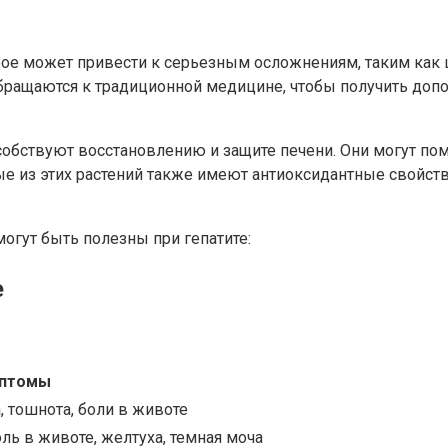
рое может привести к серьезным осложнениям, таким как ц
бращаются к традиционной медицине, чтобы получить доп
обствуют восстановлению и защите печени. Они могут по
ые из этих растений также имеют антиоксидантные свойст
огут быть полезны при гепатите:
е
мптомы
, тошнота, боли в животе
оль в животе, желтуха, темная моча