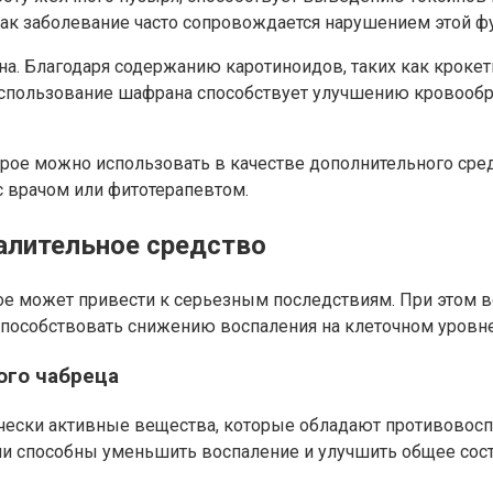
как заболевание часто сопровождается нарушением этой ф
. Благодаря содержанию каротиноидов, таких как крокети
использование шафрана способствует улучшению кровообращ
орое можно использовать в качестве дополнительного сред
с врачом или фитотерапевтом.
алительное средство
рое может привести к серьезным последствиям. При этом в
особствовать снижению воспаления на клеточном уровне 
ого чабреца
чески активные вещества, которые обладают противовос
и способны уменьшить воспаление и улучшить общее состо