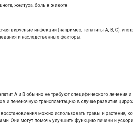
шнота, желтуха, боль в животе
ая вирусные инфекции (например, гепатиты A, B, C), упот
левания и наследственные факторы.
гепатит A и B обычно не требуют специфического лечения и
в и печеночную трансплантацию в случае развития цирроз
 восстановления можно использовать травы и растения, 
ми. Они могут помочь улучшить функцию печени и ускори