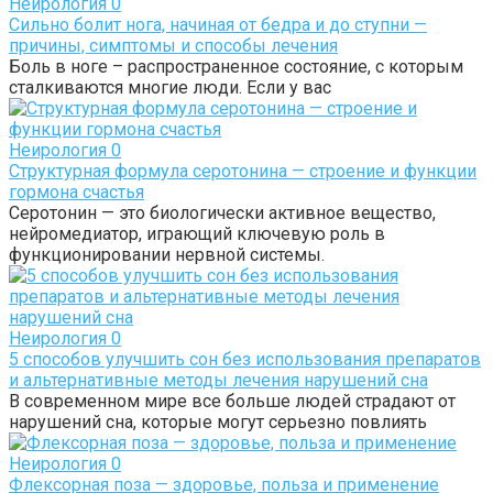
Неирология
0
Сильно болит нога, начиная от бедра и до ступни —
причины, симптомы и способы лечения
Боль в ноге – распространенное состояние, с которым
сталкиваются многие люди. Если у вас
Неирология
0
Структурная формула серотонина — строение и функции
гормона счастья
Серотонин — это биологически активное вещество,
нейромедиатор, играющий ключевую роль в
функционировании нервной системы.
Неирология
0
5 способов улучшить сон без использования препаратов
и альтернативные методы лечения нарушений сна
В современном мире все больше людей страдают от
нарушений сна, которые могут серьезно повлиять
Неирология
0
Флексорная поза — здоровье, польза и применение