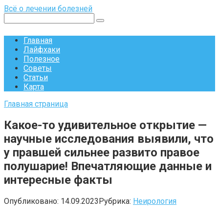
Перейти
Всё о лечении болезней
к
Поиск:
контенту
Главная
Лайфхаки
Полезное
Советы
Статьи
Карта
Главная страница
Какое-то удивительное открытие —
научные исследования выявили, что
у правшей сильнее развито правое
полушарие! Впечатляющие данные и
интересные факты
Опубликовано:
14.09.2023
Рубрика:
Неирология