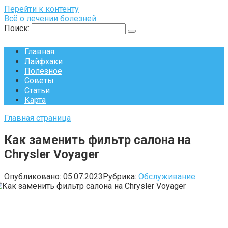
Перейти к контенту
Всё о лечении болезней
Поиск:
Главная
Лайфхаки
Полезное
Советы
Статьи
Карта
Главная страница
Как заменить фильтр салона на
Chrysler Voyager
Опубликовано:
05.07.2023
Рубрика:
Обслуживание