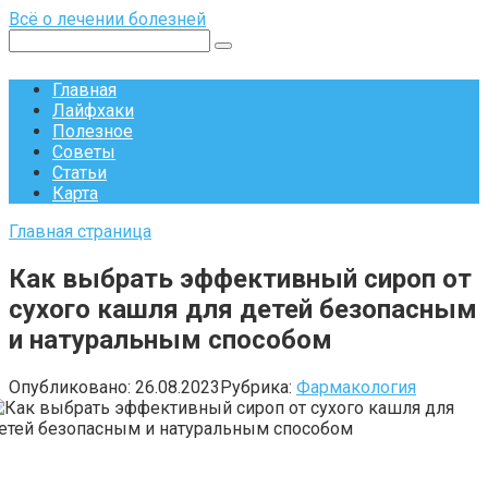
Перейти
Всё о лечении болезней
к
Поиск:
контенту
Главная
Лайфхаки
Полезное
Советы
Статьи
Карта
Главная страница
Как выбрать эффективный сироп от
сухого кашля для детей безопасным
и натуральным способом
Опубликовано:
26.08.2023
Рубрика:
Фармакология