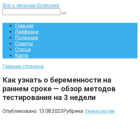
Перейти
Всё о лечении болезней
к
Поиск:
контенту
Главная
Лайфхаки
Полезное
Советы
Статьи
Карта
Главная страница
Как узнать о беременности на
раннем сроке — обзор методов
тестирования на 3 недели
Опубликовано:
13.08.2023
Рубрика:
Гинекология