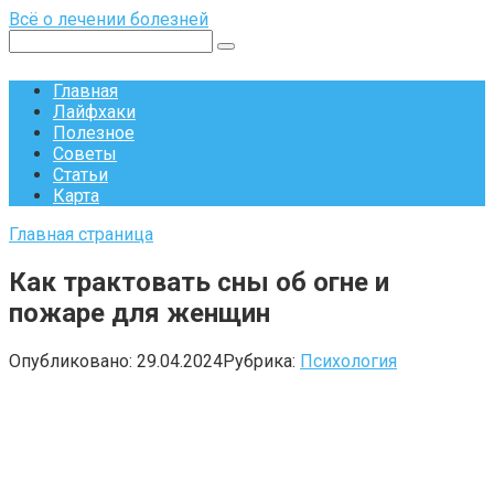
Перейти
Всё о лечении болезней
к
Поиск:
контенту
Главная
Лайфхаки
Полезное
Советы
Статьи
Карта
Главная страница
Как трактовать сны об огне и
пожаре для женщин
Опубликовано:
29.04.2024
Рубрика:
Психология