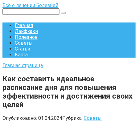
Перейти
Всё о лечении болезней
к
Поиск:
контенту
Главная
Лайфхаки
Полезное
Советы
Статьи
Карта
Главная страница
Как составить идеальное
расписание дня для повышения
эффективности и достижения своих
целей
Опубликовано:
01.04.2024
Рубрика:
Советы