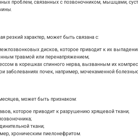
чных проблем, связанных с позвоночником, мышцами, сус
чины.
я резкий характер, может быть связана с:
жпозвонковых дисков, которое приводит к их выпадению
нным травмой или перенапряжением;
ссом в корешках спинного нерва, вызванным их компрес
и заболеваниях почек, например, мочекаменной болезнью
 месяцев, может быть признаком:
авов, которое приводит к разрушению хрящевой ткани;
позвоночника;
динительной ткани;
имер, хроническим пиелонефритом.