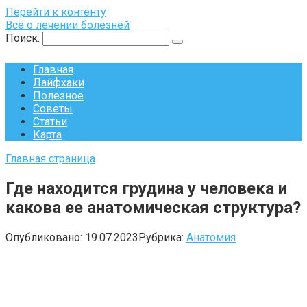
Перейти к контенту
Всё о лечении болезней
Поиск:
Главная
Лайфхаки
Полезное
Советы
Статьи
Карта
Главная страница
Где находится грудина у человека и
какова ее анатомическая структура?
Опубликовано:
19.07.2023
Рубрика:
Анатомия