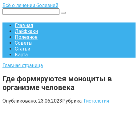
Перейти
Всё о лечении болезней
к
Поиск:
контенту
Главная
Лайфхаки
Полезное
Советы
Статьи
Карта
Главная страница
Где формируются моноциты в
организме человека
Опубликовано:
23.06.2023
Рубрика:
Гистология