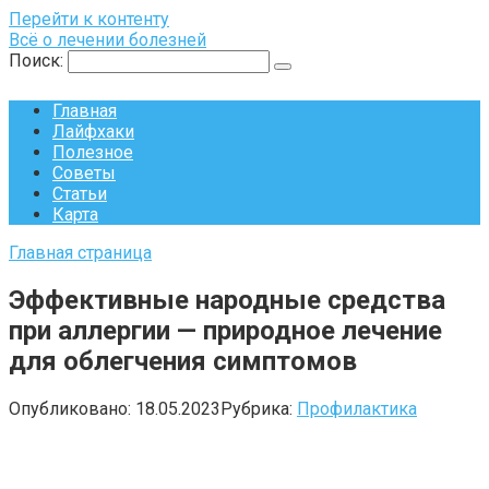
Перейти к контенту
Всё о лечении болезней
Поиск:
Главная
Лайфхаки
Полезное
Советы
Статьи
Карта
Главная страница
Эффективные народные средства
при аллергии — природное лечение
для облегчения симптомов
Опубликовано:
18.05.2023
Рубрика:
Профилактика