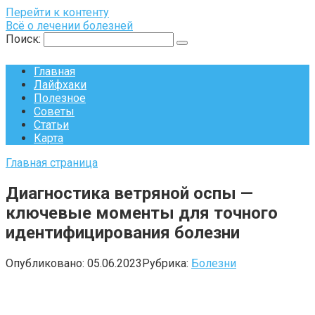
Перейти к контенту
Всё о лечении болезней
Поиск:
Главная
Лайфхаки
Полезное
Советы
Статьи
Карта
Главная страница
Диагностика ветряной оспы —
ключевые моменты для точного
идентифицирования болезни
Опубликовано:
05.06.2023
Рубрика:
Болезни