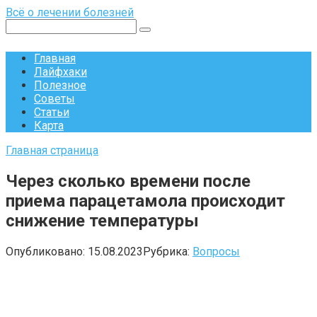
Перейти
Всё о лечении болезней
к
Поиск:
контенту
Главная
Лайфхаки
Полезное
Советы
Статьи
Карта
Главная страница
Через сколько времени после
приема парацетамола происходит
снижение температуры
Опубликовано:
15.08.2023
Рубрика:
Вопросы