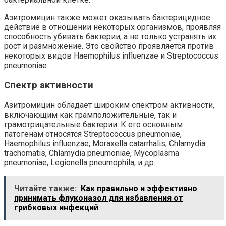
Азитромицин также может оказывать бактерицидное
действие в отношении некоторых организмов, проявляя
способность убивать бактерии, а не только устранять их
рост и размножение. Это свойство проявляется против
некоторых видов Haemophilus influenzae и Streptococcus
pneumoniae.
Спектр активности
Азитромицин обладает широким спектром активности,
включающим как грамположительные, так и
грамотрицательные бактерии. К его основным
патогенам относятся Streptococcus pneumoniae,
Haemophilus influenzae, Moraxella catarrhalis, Chlamydia
trachomatis, Chlamydia pneumoniae, Mycoplasma
pneumoniae, Legionella pneumophila, и др.
Читайте также:
Как правильно и эффективно
принимать флуконазол для избавления от
грибковых инфекций