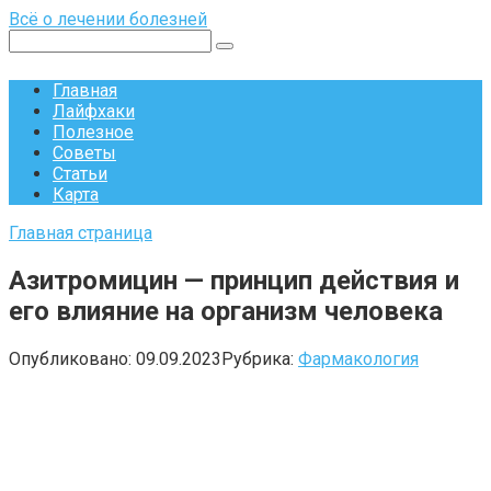
Перейти
Всё о лечении болезней
к
Поиск:
контенту
Главная
Лайфхаки
Полезное
Советы
Статьи
Карта
Главная страница
Азитромицин — принцип действия и
его влияние на организм человека
Опубликовано:
09.09.2023
Рубрика:
Фармакология