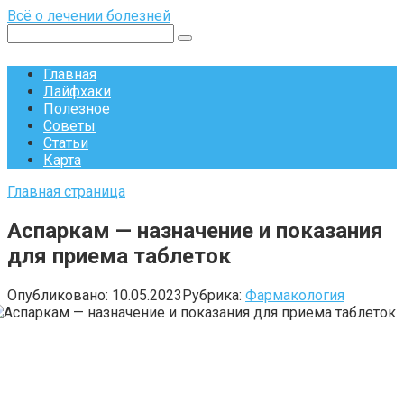
Перейти
Всё о лечении болезней
к
Поиск:
контенту
Главная
Лайфхаки
Полезное
Советы
Статьи
Карта
Главная страница
Аспаркам — назначение и показания
для приема таблеток
Опубликовано:
10.05.2023
Рубрика:
Фармакология