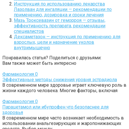
Инструкция по использованию лекарства
Лазолван для ингаляции — рекомендации по
применению, дозировка и сроки лечения
Мазь Троксевазин от геморроя — отзывы,
эффективность препарата, рекомендации
специалистов
Дексаметазон — инструкция по применению для
взрослых, цели и назначение уколов
внутримышечно
Понравилась статья? Поделиться с друзьями:
Вам также может быть интересно
Фармакология
0
Эффективные методы снижения уровня эстрадиола
В современном мире здоровье играет ключевую роль в
жизни каждого человека. Многие факторы, включая
Фармакология
0
Парацетамол или ибупрофен что безопаснее для
здоровья
В современном мире часто возникает необходимость в
использовании анальгезирующих и жаропонижающих
средств. Выбор между