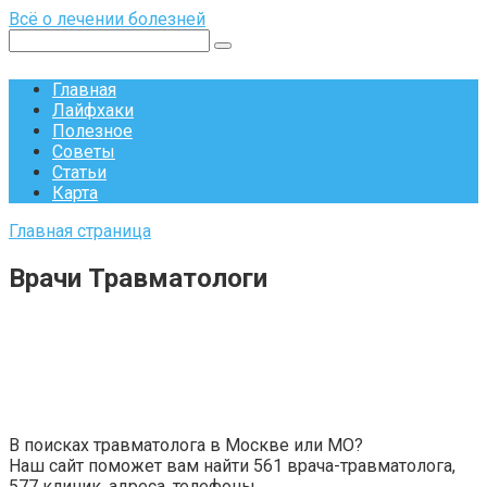
Перейти
Всё о лечении болезней
к
Поиск:
контенту
Главная
Лайфхаки
Полезное
Советы
Статьи
Карта
Главная страница
Врачи Травматологи
В поисках травматолога в Москве или МО?
Наш сайт поможет вам найти
561
врача-травматолога,
577
клиник, адреса, телефоны