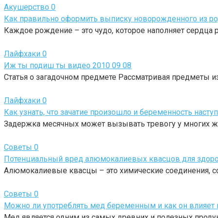
Акушерство
0
Как правильно оформить выписку новорожденного из ро
Каждое рождение – это чудо, которое наполняет сердца 
Лайфхаки
0
Иж ты подиш ты видео 2010 09 08
Статья о загадочном предмете Рассматривая предметы из
Лайфхаки
0
Как узнать, что зачатие произошло и беременность наст
Задержка месячных может вызывать тревогу у многих же
Советы
0
Потенциальный вред алюмокалиевых квасцов для здоро
Алюмокалиевые квасцы – это химические соединения, с
Советы
0
Можно ли употреблять мед беременным и как он влияет
Мед является одним из самых древних и полезных продук