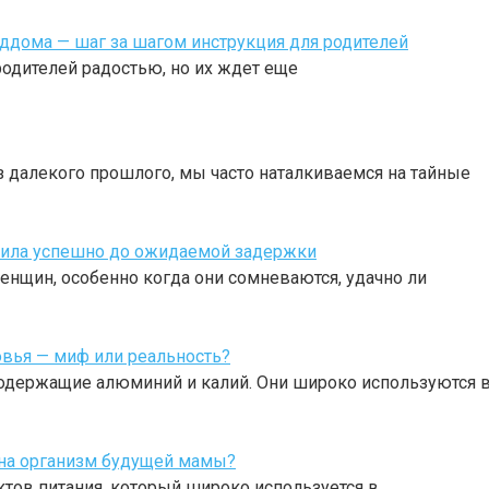
ддома — шаг за шагом инструкция для родителей
родителей радостью, но их ждет еще
 далекого прошлого, мы часто наталкиваемся на тайные
упила успешно до ожидаемой задержки
нщин, особенно когда они сомневаются, удачно ли
вья — миф или реальность?
одержащие алюминий и калий. Они широко используются 
 на организм будущей мамы?
тов питания, который широко используется в