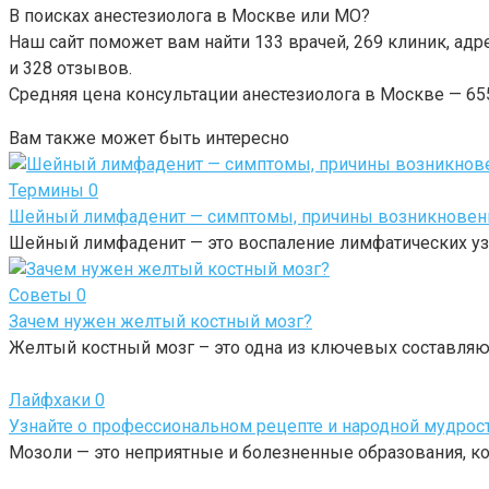
В поисках анестезиолога в Москве или МО?
Наш сайт поможет вам найти
133
врачей,
269
клиник, адр
и
328
отзывов.
Средняя цена консультации анестезиолога в Москве —
65
Вам также может быть интересно
Термины
0
Шейный лимфаденит — симптомы, причины возникновени
Шейный лимфаденит — это воспаление лимфатических узл
Советы
0
Зачем нужен желтый костный мозг?
Желтый костный мозг – это одна из ключевых составляющ
Лайфхаки
0
Узнайте о профессиональном рецепте и народной мудрос
Мозоли — это неприятные и болезненные образования, кот