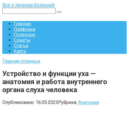
Перейти
Всё о лечении болезней
к
Поиск:
контенту
Главная
Лайфхаки
Полезное
Советы
Статьи
Карта
Главная страница
Устройство и функции уха —
анатомия и работа внутреннего
органа слуха человека
Опубликовано:
16.05.2023
Рубрика:
Анатомия