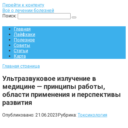
Перейти к контенту
Всё о лечении болезней
Поиск:
Главная
Лайфхаки
Полезное
Советы
Статьи
Карта
Главная страница
Ультразвуковое излучение в
медицине — принципы работы,
области применения и перспективы
развития
Опубликовано:
21.06.2023
Рубрика:
Токсикология